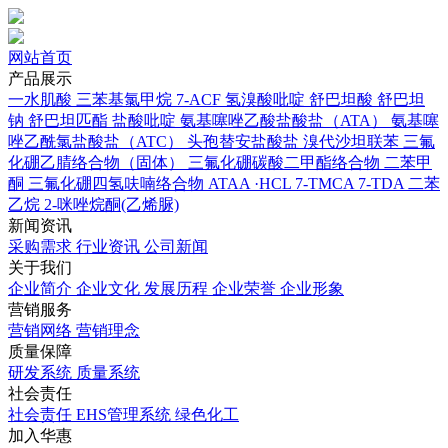
网站首页
产品展示
一水肌酸
三苯基氯甲烷
7-ACF
氢溴酸吡啶
舒巴坦酸
舒巴坦
钠
舒巴坦匹酯
盐酸吡啶
氨基噻唑乙酸盐酸盐（ATA）
氨基噻
唑乙酰氯盐酸盐（ATC）
头孢替安盐酸盐
溴代沙坦联苯
三氟
化硼乙腈络合物（固体）
三氟化硼碳酸二甲酯络合物
二苯甲
酮
三氟化硼四氢呋喃络合物
ATAA ·HCL
7-TMCA
7-TDA
二苯
乙烷
2-咪唑烷酮(乙烯脲)
新闻资讯
采购需求
行业资讯
公司新闻
关于我们
企业简介
企业文化
发展历程
企业荣誉
企业形象
营销服务
营销网络
营销理念
质量保障
研发系统
质量系统
社会责任
社会责任
EHS管理系统
绿色化工
加入华惠