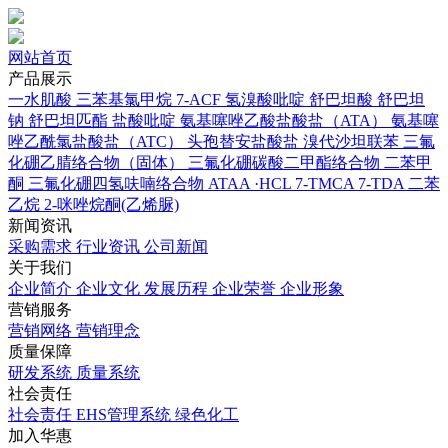
网站首页
产品展示
一水肌酸
三苯基氯甲烷
7-ACF
氢溴酸吡啶
舒巴坦酸
舒巴坦
钠
舒巴坦匹酯
盐酸吡啶
氨基噻唑乙酸盐酸盐（ATA）
氨基噻
唑乙酰氯盐酸盐（ATC）
头孢替安盐酸盐
溴代沙坦联苯
三氟
化硼乙腈络合物（固体）
三氟化硼碳酸二甲酯络合物
二苯甲
酮
三氟化硼四氢呋喃络合物
ATAA ·HCL
7-TMCA
7-TDA
二苯
乙烷
2-咪唑烷酮(乙烯脲)
新闻资讯
采购需求
行业资讯
公司新闻
关于我们
企业简介
企业文化
发展历程
企业荣誉
企业形象
营销服务
营销网络
营销理念
质量保障
研发系统
质量系统
社会责任
社会责任
EHS管理系统
绿色化工
加入华惠