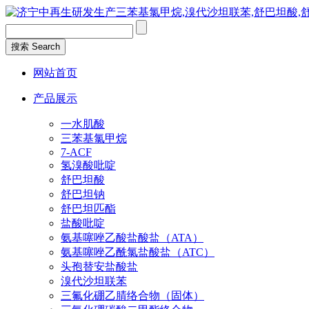
网站首页
产品展示
一水肌酸
三苯基氯甲烷
7-ACF
氢溴酸吡啶
舒巴坦酸
舒巴坦钠
舒巴坦匹酯
盐酸吡啶
氨基噻唑乙酸盐酸盐（ATA）
氨基噻唑乙酰氯盐酸盐（ATC）
头孢替安盐酸盐
溴代沙坦联苯
三氟化硼乙腈络合物（固体）