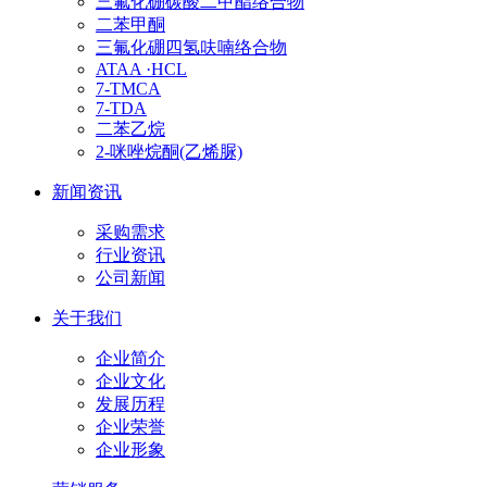
三氟化硼碳酸二甲酯络合物
二苯甲酮
三氟化硼四氢呋喃络合物
ATAA ·HCL
7-TMCA
7-TDA
二苯乙烷
2-咪唑烷酮(乙烯脲)
新闻资讯
采购需求
行业资讯
公司新闻
关于我们
企业简介
企业文化
发展历程
企业荣誉
企业形象